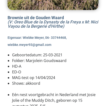
Puppies
Nieuws
Dekreuen
Statuten
Brownie uit de Gouden Waard
Gedragstests
(V: Oreo Blue de la Dynasty de la Freya x M: Nici
Huishoudelijk reglement
Vayou de la Bergerie d'Hirthe)
Inventarisatie fokkerij
Handige links
Eigenaar: Wiebke Meyer, 06- 33744468,
Database
wiebke.meyer93@gmail.com
Geboortedatum: 25-03-2021
Fokker: Marjolein Goudswaard
HD-A
ED-O
MAG-test op 14/04/2024
Shows: akkoord
Eén nest voortgebracht in Nederland met Josie
Jolie of the Muddy Ditch, geboren op 15