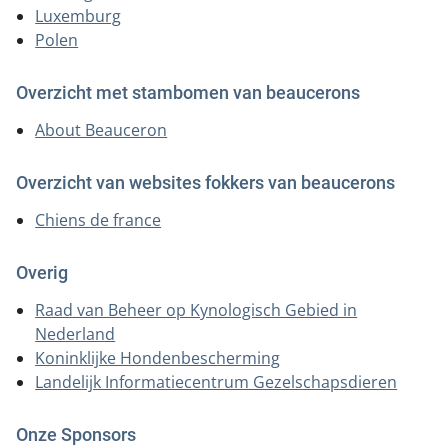
Puppies
Luxemburg
Nieuws
Polen
Dekreuen
Statuten
Gedragstests
Overzicht met stambomen van beaucerons
Huishoudelijk reglement
About Beauceron
Inventarisatie fokkerij
Handige links
Database
Overzicht van websites fokkers van beaucerons
Chiens de france
Overig
Raad van Beheer op Kynologisch Gebied in
Nederland
Koninklijke Hondenbescherming
Landelijk Informatiecentrum Gezelschapsdieren
Onze Sponsors