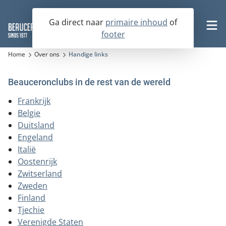
Ga direct naar
primaire inhoud
of
footer
Word nu lid
Home
Over ons
Handige links
Beauceronclubs in de rest van de wereld
De Beauceron
Frankrijk
Belgie
Fokkerij
Duitsland
Historie
Engeland
Activiteiten
Karakter en omgang
Italië
Op zoek naar een beauceronpup
Oostenrijk
Rasstandaard
Over ons
Op zoek naar een volwassen hond
Zwitserland
Agenda
Zweden
Boek de beauceron
Fokkerslijst
KCM 2026
Nesten- en Jongenhondendagen
Finland
Bestuur en commissies
Tjechie
Verenigingsfokreglement
Kampioenschapsclubmatches
Contact
Lid worden
Verenigde Staten