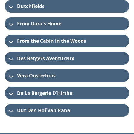
Puppies
Dutchfields
Nieuws
Dekreuen
Statuten
From Dara's Home
Gedragstests
Huishoudelijk reglement
Inventarisatie fokkerij
From the Cabin in the Woods
Handige links
Database
Des Bergers Aventureux
Vera Oosterhuis
De La Bergerie D'Hirthe
Uut Den Hof van Rana