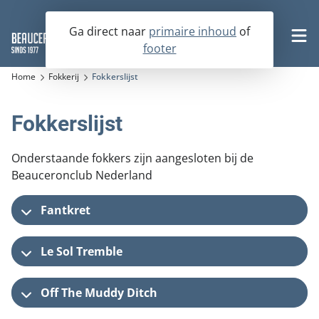
Ga direct naar
primaire inhoud
of
footer
Word nu lid
Home
Fokkerij
Fokkerslijst
Fokkerslijst
De Beauceron
Onderstaande fokkers zijn aangesloten bij de
Fokkerij
Beauceronclub Nederland
Historie
Activiteiten
Karakter en omgang
Fantkret
Op zoek naar een beauceronpup
Rasstandaard
Over ons
Op zoek naar een volwassen hond
Agenda
Le Sol Tremble
Boek de beauceron
Fokkerslijst
KCM 2026
Nesten- en Jongenhondendagen
Bestuur en commissies
Off The Muddy Ditch
Verenigingsfokreglement
Kampioenschapsclubmatches
Contact
Lid worden