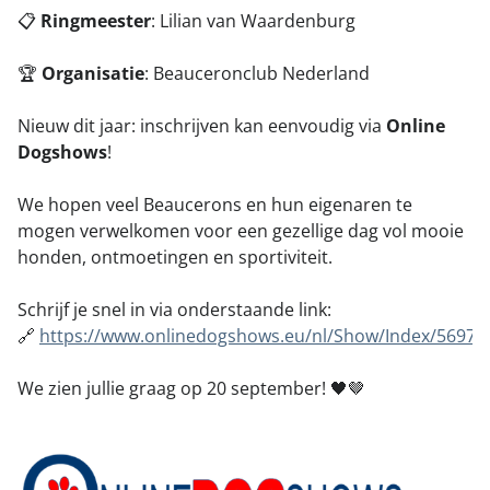
Puppies
📋
Ringmeester
: Lilian van Waardenburg
Nieuws
Dekreuen
🏆
Organisatie
: Beauceronclub Nederland
Statuten
Gedragstests
Huishoudelijk reglement
Nieuw dit jaar: inschrijven kan eenvoudig via
Online
Inventarisatie fokkerij
Dogshows
!
Handige links
Database
We hopen veel Beaucerons en hun eigenaren te
mogen verwelkomen voor een gezellige dag vol mooie
honden, ontmoetingen en sportiviteit.
Schrijf je snel in via onderstaande link:
🔗
https://www.onlinedogshows.eu/nl/Show/Index/5697
We zien jullie graag op 20 september! 🖤🤎