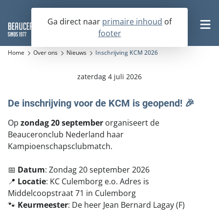
Ga direct naar
primaire inhoud
of
footer
Word nu lid
Home
Over ons
Nieuws
Inschrijving KCM 2026
zaterdag 4 juli 2026
De Beauceron
De inschrijving voor de KCM is geopend! 🎉
Fokkerij
Op
zondag 20 september
organiseert de
Historie
Beauceronclub Nederland haar
Activiteiten
Karakter en omgang
Kampioenschapsclubmatch.
Op zoek naar een beauceronpup
Rasstandaard
Over ons
Op zoek naar een volwassen hond
📅
Datum
: Zondag 20 september 2026
Agenda
📍
Locatie
: KC Culemborg e.o. Adres is
Boek de beauceron
Fokkerslijst
KCM 2026
Nesten- en Jongenhondendagen
Middelcoopstraat 71 in Culemborg
Bestuur en commissies
🐾
Keurmeester
: De heer Jean Bernard Lagay (F)
Verenigingsfokreglement
Kampioenschapsclubmatches
Contact
Lid worden