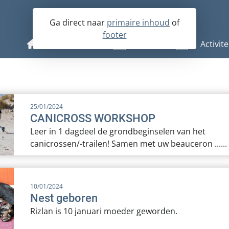
Ga direct naar
primaire inhoud
of
footer
De Beauceron
Fokkerij
Activite
Historie
Op zoek naar een beauceronpup
Agenda
Karakter en omgang
Op zoek naar een volwassen hond
Nesten- en Jongenhonden
25/01/2024
Rasstandaard
Fokkerslijst
Kampioenschapsclubmatc
CANICROSS WORKSHOP
Leer in 1 dagdeel de grondbeginselen van het
Boek de beauceron
Verenigingsfokreglement
canicrossen/-trailen! Samen met uw beauceron ......
Puppies
Dekreuen
10/01/2024
Gedragstests
Nest geboren
Rizlan is 10 januari moeder geworden.
Inventarisatie fokkerij