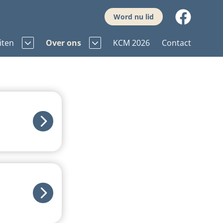
Word nu lid
iten
Over ons
KCM 2026
Contact
Bestuur en commissies
dagen
Lid worden
hes
Nieuws
Statuten
Huishoudelijk reglement
Handige links